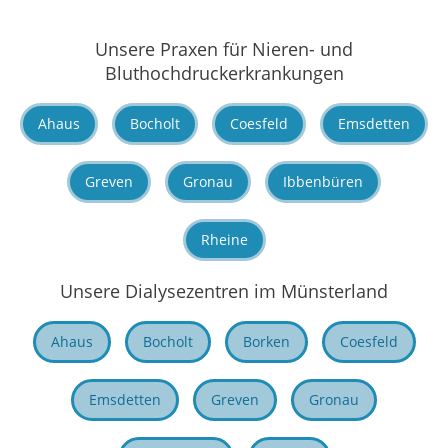
Unsere Praxen für Nieren- und
Bluthochdruckerkrankungen
Ahaus
Bocholt
Coesfeld
Emsdetten
Greven
Gronau
Ibbenbüren
Rheine
Unsere Dialysezentren im Münsterland
Ahaus
Bocholt
Borken
Coesfeld
Emsdetten
Greven
Gronau